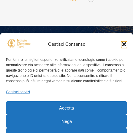
Gestisci Consenso
Per fornire le migliori esperienze, utilizziamo tecnologie come i cookie per
memorizzare e/o accedere alle informazioni del dispositivo. Il consenso a
queste tecnologie ci permetterà di elaborare dati come il comportamento di
Istituto Clemente Terni — Associazione
navigazione o ID unici su questo sito. Non acconsentire o ritirare il
consenso può influire negativamente su alcune caratteristiche e funzioni.
culturale ONLUS
Contatti
Gestisci servizi
istitutoterni@gmail.com
Cookie
Dati:
Accetta
Codice Fiscale: 94195680486
Partita IVA: 07460330488
Nega
Risorse
Pagine
Eventi
Chi siamo