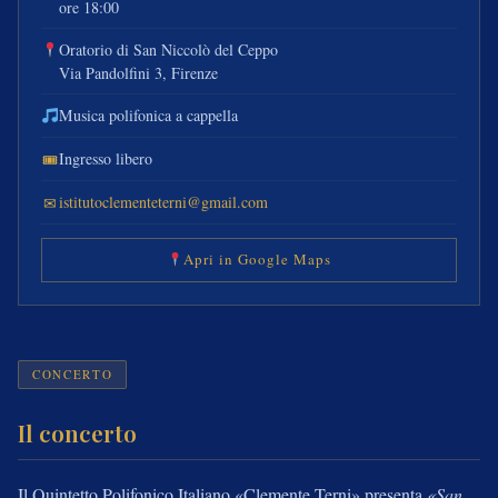
ore 18:00
Oratorio di San Niccolò del Ceppo
Via Pandolfini 3, Firenze
Musica polifonica a cappella
Ingresso libero
🎟
istitutoclementeterni@gmail.com
✉
Apri in Google Maps
CONCERTO
Il concerto
Il Quintetto Polifonico Italiano «Clemente Terni» presenta
«San