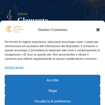
Gestisci Consenso
Istituto Clemente Terni — Associazione
Per fornire le migliori esperienze, utilizziamo tecnologie come i cookie per
culturale ONLUS
memorizzare e/o accedere alle informazioni del dispositivo. Il consenso a
Contatti
queste tecnologie ci permetterà di elaborare dati come il comportamento di
istitutoterni@gmail.com
navigazione o ID unici su questo sito. Non acconsentire o ritirare il
consenso può influire negativamente su alcune caratteristiche e funzioni.
Dati:
Codice Fiscale: 94195680486
Gestisci servizi
Partita IVA: 07460330488
Risorse
Pagine
Cookie
Accetta
Eventi
Chi siamo
Video
Quintetto
Nega
Privacy
Contatti
Visualizza le preferenze
© Istituto Clemente Terni All