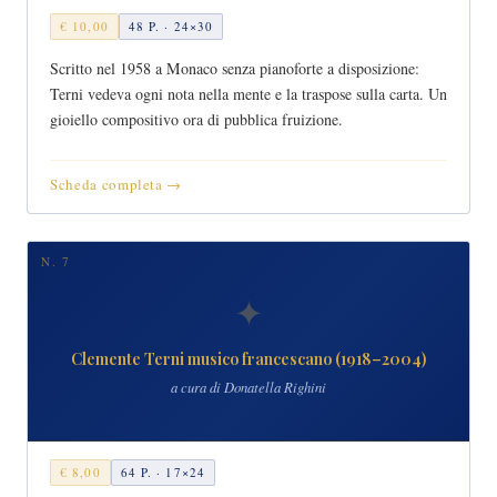
€ 10,00
48 P. · 24×30
Scritto nel 1958 a Monaco senza pianoforte a disposizione:
Terni vedeva ogni nota nella mente e la traspose sulla carta. Un
gioiello compositivo ora di pubblica fruizione.
Scheda completa →
N. 7
✦
Clemente Terni musico francescano (1918–2004)
a cura di Donatella Righini
€ 8,00
64 P. · 17×24