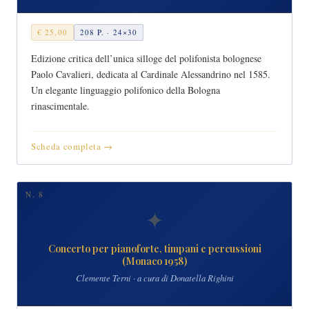
€ 25,00
208 P. · 24×30
Edizione critica dell’unica silloge del polifonista bolognese
Paolo Cavalieri, dedicata al Cardinale Alessandrino nel 1585.
Un elegante linguaggio polifonico della Bologna
rinascimentale.
Scheda completa →
N. 8
✦
Concerto per pianoforte, timpani e percussioni
(Monaco 1958)
Clemente Terni · a cura di Donatella Righini