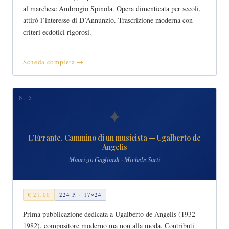
al marchese Ambrogio Spinola. Opera dimenticata per secoli,
attirò l’interesse di D’Annunzio. Trascrizione moderna con
criteri ecdotici rigorosi.
Scheda completa →
N. 5
✦
L’Errante. Cammino di un musicista — Ugalberto de
Angelis
Maurizio Gagliardi · Michele Sarti
€ 21,00
224 P. · 17×24
Prima pubblicazione dedicata a Ugalberto de Angelis (1932–
1982), compositore moderno ma non alla moda. Contributi