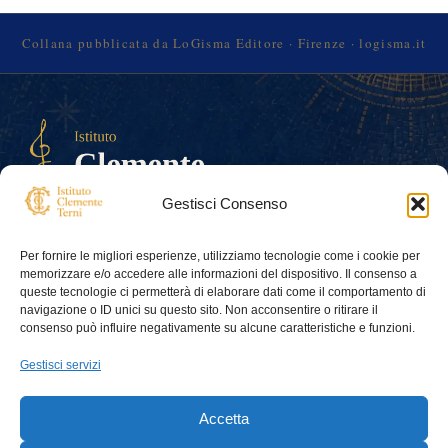
Collana pubblicata da LoGisma Editore · Firenze · logisma.it
Gestisci Consenso
Istituto Clemente Terni — Associazione
Per fornire le migliori esperienze, utilizziamo tecnologie come i cookie per
culturale ONLUS
memorizzare e/o accedere alle informazioni del dispositivo. Il consenso a
queste tecnologie ci permetterà di elaborare dati come il comportamento di
Contatti
istitutoterni@gmail.com
navigazione o ID unici su questo sito. Non acconsentire o ritirare il
consenso può influire negativamente su alcune caratteristiche e funzioni.
Dati:
Codice Fiscale: 94195680486
Gestisci servizi
Partita IVA: 07460330488
Risorse
Pagine
Cookie
Accetta
Eventi
Chi siamo